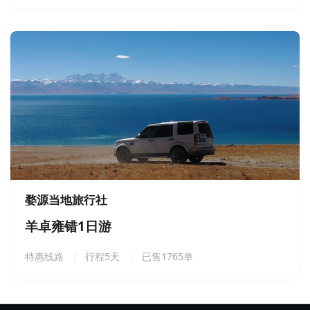
婺源当地旅行社
羊卓雍错1日游
特惠线路
行程5天
已售1765单