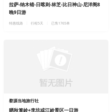
拉萨-纳木错-日喀则-林芝-比日神山-尼洋阁8
晚9日游
特惠线路
行程5天
已售1765单
婺源当地旅行社
晒秋篁岭+李坑或江岭景区一日游