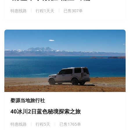
特惠线路
行程1天天
已售307单
婺源当地旅行社
40冰川2日蓝色秘境探索之旅
特惠线路
行程5天
已售1765单