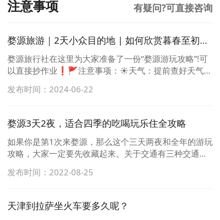
注意事项
有疑问?可直接咨询
婺源旅游｜2天小众目的地 | 如何欣赏暮春至初夏的优美风景?
婺源旅行社在这里为大家准备了一份“婺源游玩攻略”!可
以直接抄作业❗️🚩注意事项：☀️天气：提前查好天气哟
🪪证件：身份证、学生证🧼日用品：护肤品、保湿用
发布时间：2024-06-22
品、防晒霜、洗漱用品🚗关于交通：乘坐高铁🚄或者自
驾游🚗到达婺源建议在婺源当地包一辆车，毕竟婺源旅
游景点太多，古村落分布各个角落。飞机✈️可以到上
婺源3天2夜，适合四季的吃喝玩乐住全攻略
饶，黄山，景德镇后中转换乘。🏠婺源住宿安排：🔸婺
源城区：商业繁华，性价比较高，离景区远🔸景区周
如果你是第1次来婺源，那么这个三天两夜和全年的游玩
边：农家乐民宿为主，出门即风景价格稍贵📍婺源旅游
攻略，大家一定要先收藏起来。关于交通有三种交通方
路线规划：Day1：篁岭景区— 江湾景区一汪口景区一月
式，坐班车，包车或者自驾。我们推荐包车和自驾，这
发布时间：2022-08-25
亮湾一李坑Day2：理坑一察关-虹关村一江岭一梦里老
样更省时方便。关于婺源住宿住宿有两种选择，如果想
家⭐婺源旅游游玩亮点：赏花打卡：篁岭鲜花小镇小桥
要吃喝玩乐更方便一些，可以住在县城里。如果想要沉
流水人家： ...
浸式感受徽派风情的话，可以住进这家上过《天天向
天津到拉萨坐火车要多久呢？
上》的百年老宅，让你真正的远离城市的喧嚣，过几天