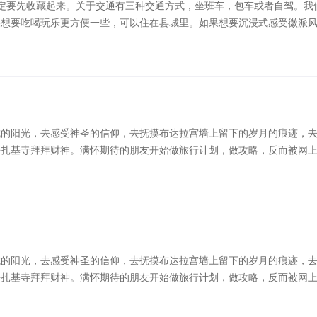
定要先收藏起来。关于交通有三种交通方式，坐班车，包车或者自驾。我
果想要吃喝玩乐更方便一些，可以住在县城里。如果想要沉浸式感受徽派
城市的喧嚣，过几天无忧无虑的慢生活。关于婺源景点游玩婺源的景点主
，这个挂在悬崖上的古村落，不仅春天可以赏油菜花，秋天还可以看晒秋
着深厚徽州文化的千年 ...
城的阳光，去感受神圣的信仰，去抚摸布达拉宫墙上留下的岁月的痕迹，
去扎基寺拜拜财神。满怀期待的朋友开始做旅行计划，做攻略，反而被网
一直是很多人人生目标中一定要去一次的地方，去沐浴日光之城的阳光，
廓街体验淳朴的藏式风情，去品尝甜茶，去绝美的羊湖漫步，去扎基寺拜
的信息弄得一头懵，反而不 ...
城的阳光，去感受神圣的信仰，去抚摸布达拉宫墙上留下的岁月的痕迹，
去扎基寺拜拜财神。满怀期待的朋友开始做旅行计划，做攻略，反而被网
一直是很多人人生目标中一定要去一次的地方，去沐浴日光之城的阳光，
廓街体验淳朴的藏式风情，去品尝甜茶，去绝美的羊湖漫步，去扎基寺拜