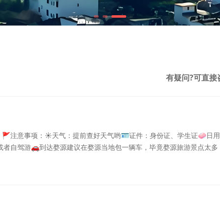
有疑问?可直接
️🚩注意事项：☀️天气：提前查好天气哟🪪证件：身份证、学生证🧼日用
或者自驾游🚗到达婺源建议在婺源当地包一辆车，毕竟婺源旅游景点太多
婺源住宿安排：🔸婺源城区：商业繁华，性价比较高，离景区远🔸景区
1：篁岭景区— 江湾景区一汪口景区一月亮湾一李坑Day2：理坑一察关-
水人家： ...