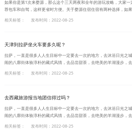
如果你是第1次来婺源，那么这个三天两夜和全年的游玩攻略，大家一
荐包车和自驾，这样更省时方便。关于婺源住宿住宿有两种选择，如
的话，可以住进这家上过《天天向上》的百年老宅，让你真正的远离
相关标签：
发布时间：2022-08-25
布在婺源东线和北线上，第一天游玩东线，上午可以去婺源篁岭景区
年四季的景色都非常的美。中午就来婺源唯一的5A景点江湾，这是一座有
天津到拉萨坐火车要多久呢？
拉萨，一直是很多人人生目标中一定要去一次的地方，去沐浴日光之
闹的八廓街体验淳朴的藏式风情，去品尝甜茶，去绝美的羊湖漫步，
杂的，相斥的信息弄得一头懵，反而不知道到底要怎么玩了。拉萨，
相关标签：
发布时间：2022-08-25
受神圣的信仰，去抚摸布达拉宫墙上留下的岁月的痕迹，去热闹的八
神。满怀期待的朋友开始做旅行计划，做攻略，反而被网上繁杂的，相斥
去西藏旅游报当地团信得过吗？
拉萨，一直是很多人人生目标中一定要去一次的地方，去沐浴日光之
闹的八廓街体验淳朴的藏式风情，去品尝甜茶，去绝美的羊湖漫步，
杂的，相斥的信息弄得一头懵，反而不知道到底要怎么玩了。拉萨，
相关标签：
发布时间：2022-08-25
受神圣的信仰，去抚摸布达拉宫墙上留下的岁月的痕迹，去热闹的八