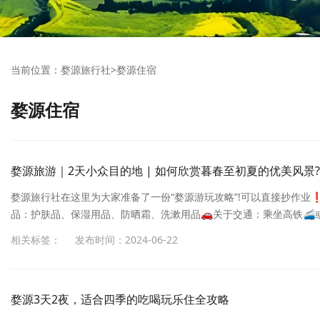
当前位置：
婺源旅行社
>
婺源住宿
婺源住宿
婺源旅游｜2天小众目的地 | 如何欣赏暮春至初夏的优美风景?
婺源旅行社在这里为大家准备了一份“婺源游玩攻略”!可以直接抄作业❗
品：护肤品、保湿用品、防晒霜、洗漱用品🚗关于交通：乘坐高铁🚄
村落分布各个角落。飞机✈️可以到上饶，黄山，景德镇后中转换乘。
相关标签：
发布时间：2024-06-22
边：农家乐民宿为主，出门即风景价格稍贵📍婺源旅游路线规划：Day
村一江岭一梦里老家⭐婺源旅游游玩亮点：赏花打卡：篁岭鲜花小镇小桥流
婺源3天2夜，适合四季的吃喝玩乐住全攻略