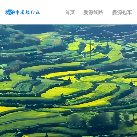
首页
婺源线路
婺源包车