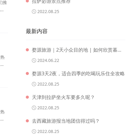
拉萨必游景点推荐
们推
风情
2022.08.25
要分
，一
最新内容
婺源旅游｜2天小众目的地 | 如何欣赏暮春至初夏的优美风景?
去热
2024.06.22
上繁
去感
婺源3天2夜，适合四季的吃喝玩乐住全攻略
拜财
2022.08.25
天津到拉萨坐火车要多久呢？
2022.08.25
去热
上繁
去西藏旅游报当地团信得过吗？
去感
2022.08.25
拜财