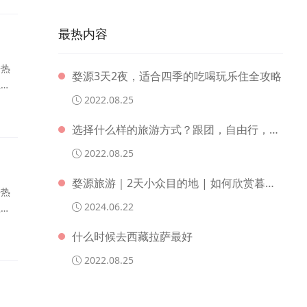
最热内容
去热
婺源3天2夜，适合四季的吃喝玩乐住全攻略
上繁
2022.08.25
去感
拜财
选择什么样的旅游方式？跟团，自由行，包车还是自驾？
2022.08.25
婺源旅游｜2天小众目的地 | 如何欣赏暮春至初夏的优美风景?
去热
2024.06.22
上繁
去感
什么时候去西藏拉萨最好
拜财
2022.08.25